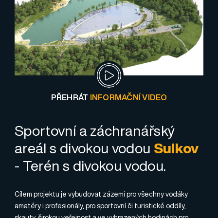
PŘEHRÁT
INFORMAČNÍ VIDEO
Sportovní a záchranářský
areál s divokou vodou
Sulkov
- Terén s divokou vodou.
Cílem projektu je vybudovat zázemí pro všechny vodáky
amatéry i profesionály, pro sportovní či turistické oddíly,
skauty, širokou veřejnost a ve vyhrazených hodinách pro