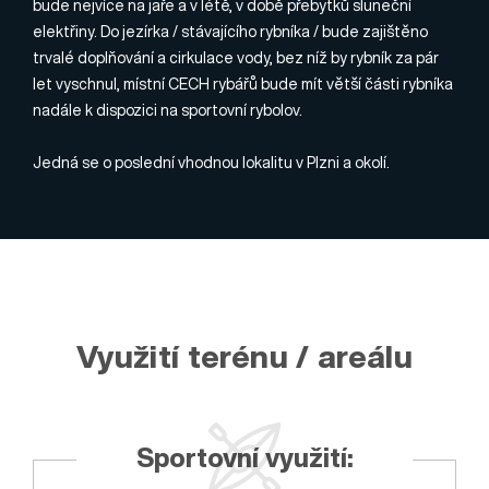
bude nejvíce na jaře a v létě, v době přebytků sluneční
elektřiny. Do jezírka / stávajícího rybníka / bude zajištěno
trvalé doplňování a cirkulace vody, bez níž by rybník za pár
let vyschnul, místní CECH rybářů bude mít větší části rybníka
nadále k dispozici na sportovní rybolov.
Jedná se o poslední vhodnou lokalitu v Plzni a okolí.
Využití terénu / areálu
Sportovní využití: