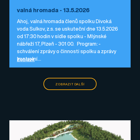
valná hromada - 13.5.2026
Ahoj, valná hromada členů spolku Divoká
voda Sulkov, z.s. se uskuteční dne 13.5.2026
od 17:30 hodin v sídle spolku - Mlýnské
nábřeží 17, Plzeň - 301 00. Program: -
schválení zprávy o činnosti spolku a zprávy
kontrolní…
Zobrazit
ZOBRAZIT DALŠÍ