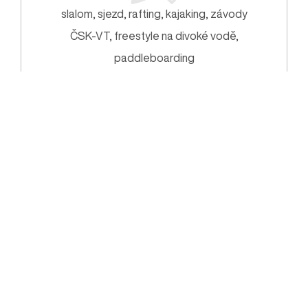
slalom, sjezd, rafting, kajaking, závody
ČSK-VT, freestyle na divoké vodě,
paddleboarding
Pro veřejnost:
rafting s guidem, kajaking s instruktorem,
nafukovací kanoe,
canyoning/bodyboarding, HydroSpeed,..